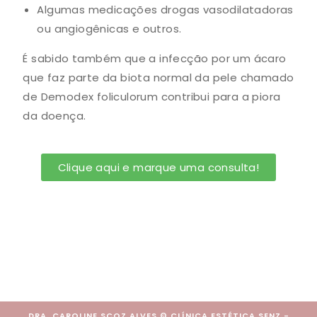
Algumas medicações drogas vasodilatadoras
ou angiogênicas e outros.
É sabido também que a infecção por um ácaro
que faz parte da biota normal da pele chamado
de Demodex foliculorum contribui para a piora
da doença.
Clique aqui e marque uma consulta!
DRA. CAROLINE SCOZ ALVES © CLÍNICA ESTÉTICA SENZ -