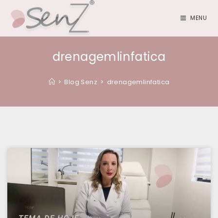
MENU
drenagemlinfatica
>
Blog Senz
>
drenagemlinfatica