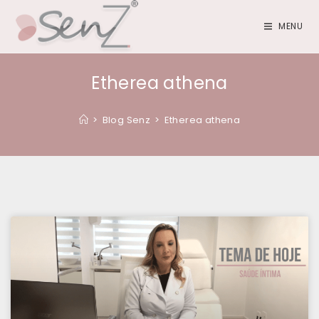
MENU
Etherea athena
>
Blog Senz
>
Etherea athena