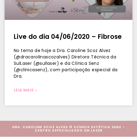
Live do dia 04/06/2020 – Fibrose
No tema de hoje a Dra. Caroline Scoz Alvez
(@dracarolinascozalves) Diretora Técnica da
SulLaser (@sullaser) e da Clínica Senz
(@clinicasenz), com participação especial da
Dra.
LEIA MAIS »
DRA. CAROLINE SCOZ ALVES © CLÍNICA ESTÉTICA SENZ -
CENTRO ESPECIALIZADO EM LASER