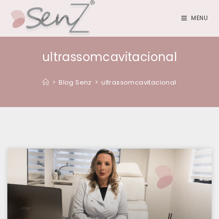
MENU
ultrassomcavitacional
>
Blog Senz
>
ultrassomcavitacional