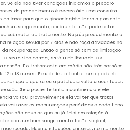
er. Se ela não tiver condições iniciamos o preparo
e antes do procedimento é necessário uma consulta
 do laser para que o ginecologista libere o paciente
 nenhum sangramento, corrimento, não pode estar
 se submeter ao tratamento. No pós procedimento é
 relação sexual por 7 dias e não faça atividades na
a recuperação. Então a gente só tem de limitação
. O resto vida normal, está tudo liberado. Os
ra sessão. E o tratamento em média são três sessões
e 12 a 18 meses. É muito importante que o paciente
eixar que a queixa ou a patologia volte a acontecer.
ssão. Se a paciente tinha incontinência e ele
ncia voltou, provavelmente ela vai ter que tratar
 ela vai fazer as manutenções periódicas a cada 1 ano
cações são aquelas que eu já falei em relação à
estar com nenhum sangramento, lesão vaginal,
u machucado. Mesmo infecções urinárias, no momento