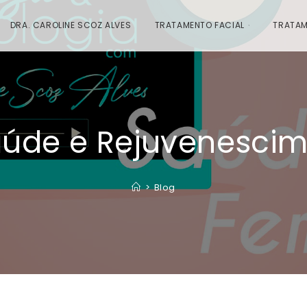
DRA. CAROLINE SCOZ ALVES
TRATAMENTO FACIAL
TRATAM
aúde e Rejuvenescim
>
Blog